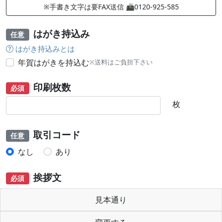
※手書き文字は要FAX送信 📠0120-925-585
はがき持込み
任意
はがき持込みとは
年賀はがきを持込む
※送料はご負担下さい
印刷枚数
必須
枚
取引コード
任意
なし
あり
挨拶文
必須
見本通り