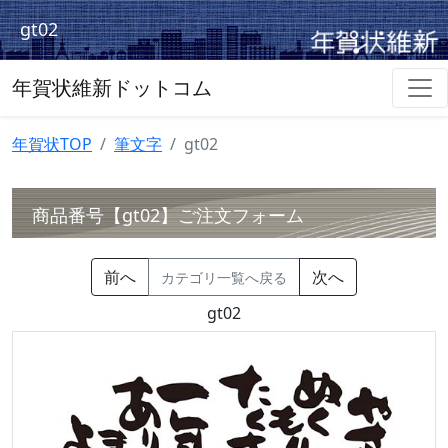
gt02
年賀状維新ドットコム
年賀状TOP
筆文字
gt02
商品番号【gt02】ご注文フォーム
前へ
次へ
カテゴリ一覧へ戻る
gt02