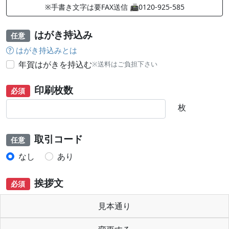
※手書き文字は要FAX送信 📠0120-925-585
はがき持込み
任意
はがき持込みとは
年賀はがきを持込む
※送料はご負担下さい
印刷枚数
必須
枚
取引コード
任意
なし
あり
挨拶文
必須
見本通り