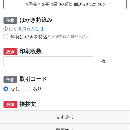
※手書き文字は要FAX送信 📠0120-925-585
はがき持込み
任意
はがき持込みとは
年賀はがきを持込む
※送料はご負担下さい
印刷枚数
必須
枚
取引コード
任意
なし
あり
挨拶文
必須
見本通り