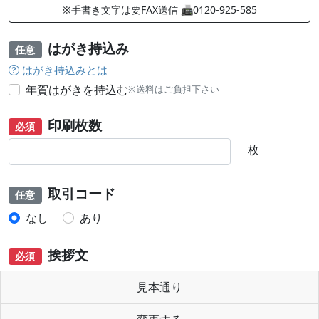
※手書き文字は要FAX送信 📠0120-925-585
はがき持込み
任意
はがき持込みとは
年賀はがきを持込む
※送料はご負担下さい
印刷枚数
必須
枚
取引コード
任意
なし
あり
挨拶文
必須
見本通り