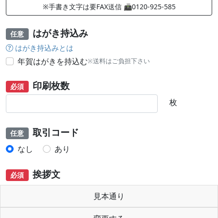
※手書き文字は要FAX送信 📠0120-925-585
はがき持込み
任意
はがき持込みとは
年賀はがきを持込む
※送料はご負担下さい
印刷枚数
必須
枚
取引コード
任意
なし
あり
挨拶文
必須
見本通り