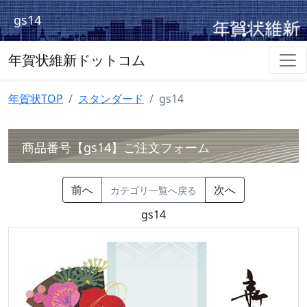
gs14
年賀状維新ドットコム
年賀状TOP
スタンダード
gs14
商品番号【gs14】ご注文フォーム
前へ
次へ
カテゴリ一覧へ戻る
gs14