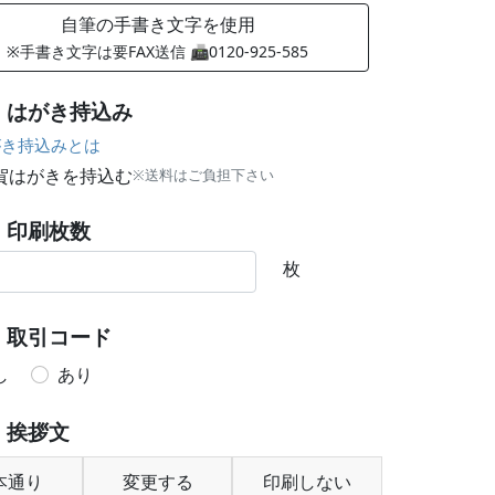
自筆の手書き文字を使用
※手書き文字は要FAX送信 📠0120-925-585
はがき持込み
き持込みとは
賀はがきを持込む
※送料はご負担下さい
印刷枚数
枚
取引コード
し
あり
挨拶文
本通り
変更する
印刷しない