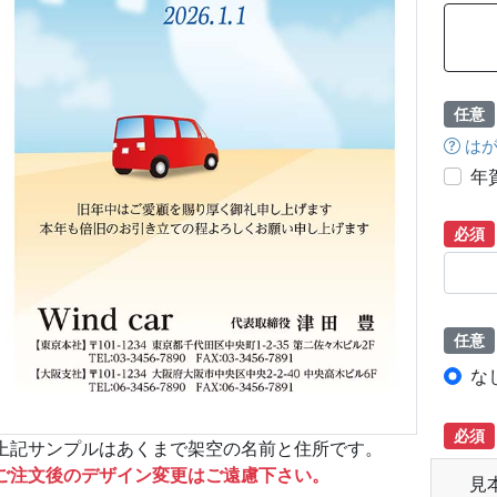
任意
はが
年
必須
任意
な
必須
上記サンプルはあくまで架空の名前と住所です。
ご注文後のデザイン変更はご遠慮下さい。
見