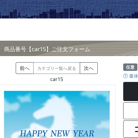
商品番号【car15】ご注文フォーム
任意
前へ
次へ
カテゴリ一覧へ戻る
書体
car15