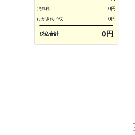
0円
消費税
0円
はがき代: 0枚
0円
税込合計