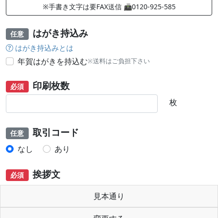
※手書き文字は要FAX送信 📠0120-925-585
はがき持込み
任意
はがき持込みとは
年賀はがきを持込む
※送料はご負担下さい
印刷枚数
必須
枚
取引コード
任意
なし
あり
挨拶文
必須
見本通り