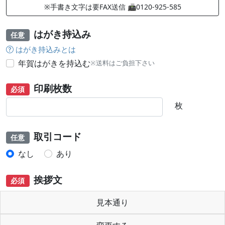
※手書き文字は要FAX送信 📠0120-925-585
はがき持込み
任意
はがき持込みとは
年賀はがきを持込む
※送料はご負担下さい
印刷枚数
必須
枚
取引コード
任意
なし
あり
挨拶文
必須
見本通り