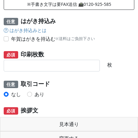
※手書き文字は要FAX送信 📠0120-925-585
はがき持込み
任意
はがき持込みとは
年賀はがきを持込む
※送料はご負担下さい
印刷枚数
必須
枚
取引コード
任意
なし
あり
挨拶文
必須
見本通り