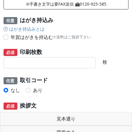
※手書き文字は要FAX送信 📠0120-925-585
はがき持込み
任意
はがき持込みとは
年賀はがきを持込む
※送料はご負担下さい
印刷枚数
必須
枚
取引コード
任意
なし
あり
挨拶文
必須
見本通り