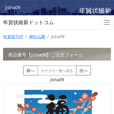
jisha09
年賀状維新ドットコム
年賀状TOP
神社仏閣
jisha09
商品番号【jisha09】ご注文フォーム
前へ
次へ
カテゴリ一覧へ戻る
jisha09