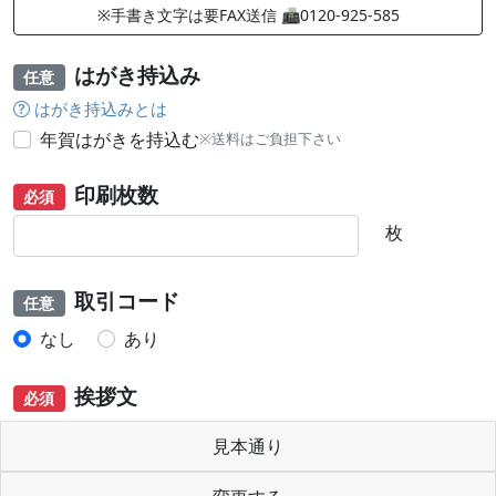
※手書き文字は要FAX送信 📠0120-925-585
はがき持込み
任意
はがき持込みとは
年賀はがきを持込む
※送料はご負担下さい
印刷枚数
必須
枚
取引コード
任意
なし
あり
挨拶文
必須
見本通り