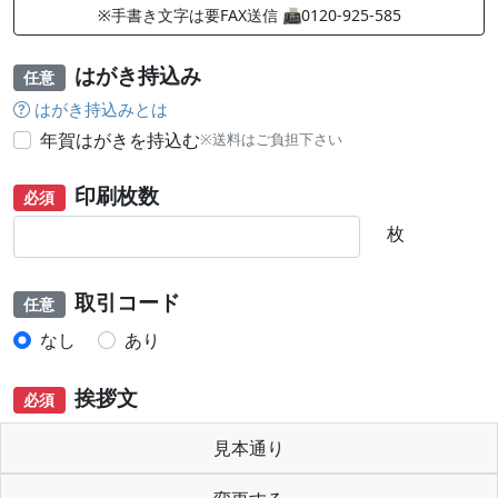
※手書き文字は要FAX送信 📠0120-925-585
はがき持込み
任意
はがき持込みとは
年賀はがきを持込む
※送料はご負担下さい
印刷枚数
必須
枚
取引コード
任意
なし
あり
挨拶文
必須
見本通り