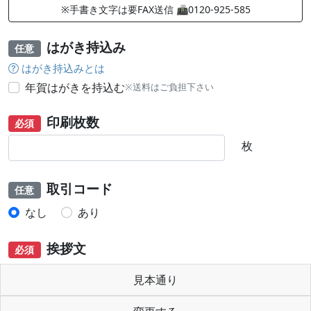
※手書き文字は要FAX送信 📠0120-925-585
はがき持込み
任意
はがき持込みとは
年賀はがきを持込む
※送料はご負担下さい
印刷枚数
必須
枚
取引コード
任意
なし
あり
挨拶文
必須
見本通り