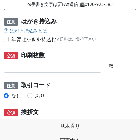
※手書き文字は要FAX送信 📠0120-925-585
はがき持込み
任意
はがき持込みとは
年賀はがきを持込む
※送料はご負担下さい
印刷枚数
必須
枚
取引コード
任意
なし
あり
挨拶文
必須
見本通り