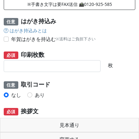
※手書き文字は要FAX送信 📠0120-925-585
はがき持込み
任意
はがき持込みとは
年賀はがきを持込む
※送料はご負担下さい
印刷枚数
必須
枚
取引コード
任意
なし
あり
挨拶文
必須
見本通り