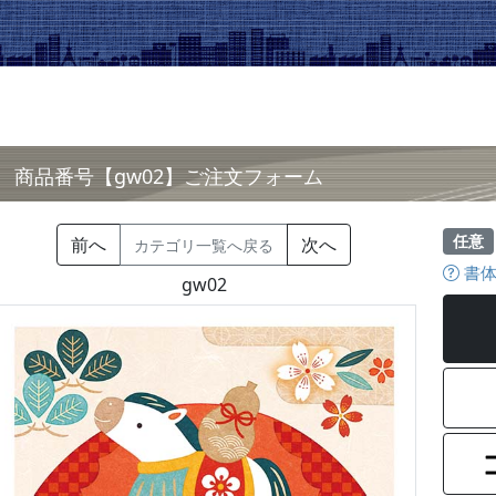
商品番号【gw02】ご注文フォーム
任意
前へ
次へ
カテゴリ一覧へ戻る
書体
gw02