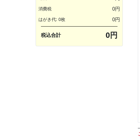
0円
消費税
0円
はがき代: 0枚
0円
税込合計