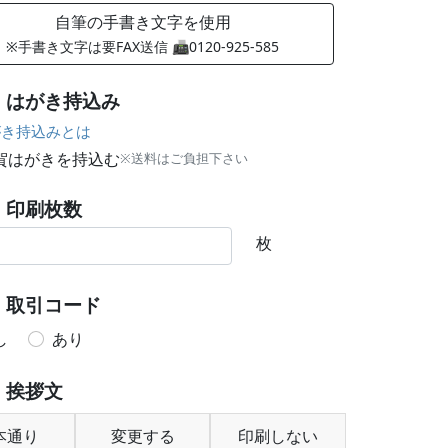
自筆の手書き文字を使用
※手書き文字は要FAX送信 📠0120-925-585
はがき持込み
き持込みとは
賀はがきを持込む
※送料はご負担下さい
印刷枚数
枚
取引コード
し
あり
挨拶文
本通り
変更する
印刷しない