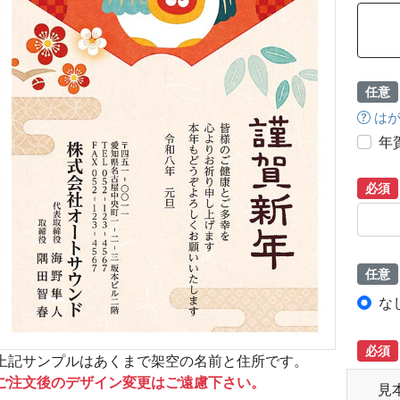
任意
はが
年
必須
任意
な
必須
上記サンプルはあくまで架空の名前と住所です。
ご注文後のデザイン変更はご遠慮下さい。
見