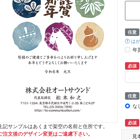
任意
はが
年
必須
任意
な
必須
上記サンプルはあくまで架空の名前と住所です。
ご注文後のデザイン変更はご遠慮下さい。
見