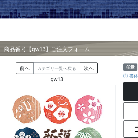
商品番号【gw13】ご注文フォーム
任意
前へ
次へ
カテゴリ一覧へ戻る
書体
gw13