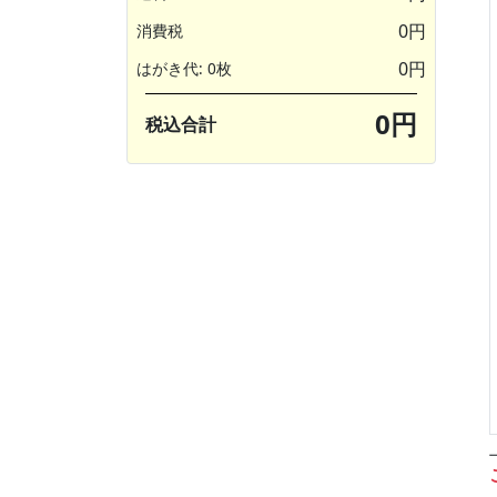
0円
消費税
0円
はがき代: 0枚
0円
税込合計