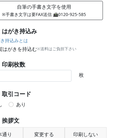
自筆の手書き文字を使用
※手書き文字は要FAX送信 📠0120-925-585
はがき持込み
き持込みとは
賀はがきを持込む
※送料はご負担下さい
印刷枚数
枚
取引コード
し
あり
挨拶文
本通り
変更する
印刷しない