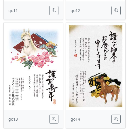
go11
go12
go13
go14