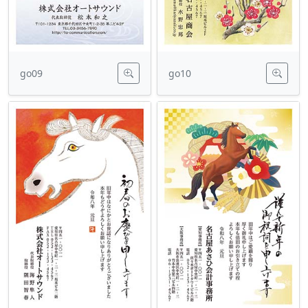
go09
go10