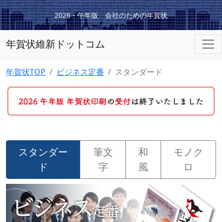
2026・午年版 会社のための年賀状
年賀状維新ドットコム
年賀状TOP
ビジネス定番
スタンダード
スタンダー
筆文
和
モノク
ド
字
風
ロ