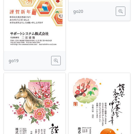
go20
go19