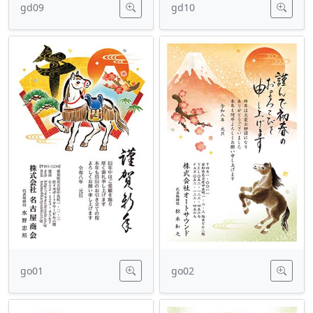
gd09
gd10
go01
go02