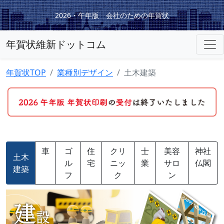
2026・午年版 会社のための年賀状
年賀状維新ドットコム
年賀状TOP
業種別デザイン
土木建築
車
ゴ
住
クリ
士
美容
神社
土木
ル
宅
ニッ
業
サロ
仏閣
建築
フ
ク
ン