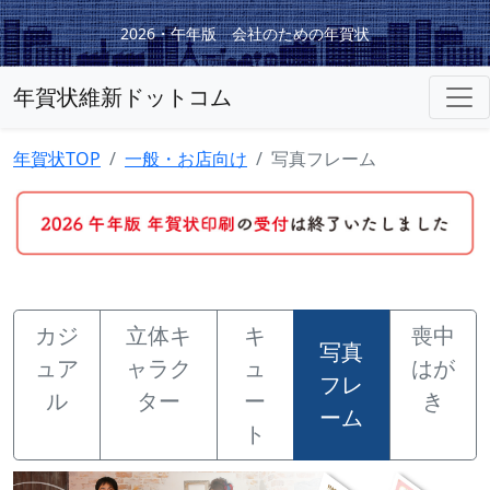
2026・午年版 会社のための年賀状
年賀状維新ドットコム
年賀状TOP
一般・お店向け
写真フレーム
カジ
立体キ
キ
喪中
写真
ュア
ャラク
ュ
はが
フレ
ル
ター
ー
き
ーム
ト