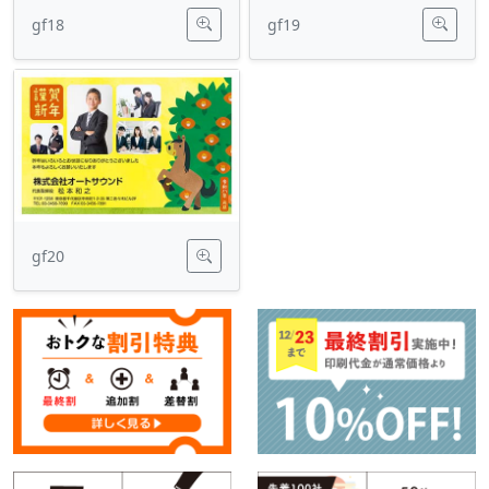
gf18
gf19
gf20